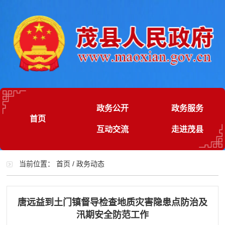
政务公开
政务服务
首页
互动交流
走进茂县
当前位置：
首页
/
政务动态
唐远益到土门镇督导检查地质灾害隐患点防治及
汛期安全防范工作