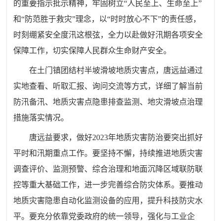
的重要指示批示精神，牢固树立“人民至上、生命至上”
和“防范胜于救灾”理念，以“时时放心不下”的责任感，
时刻绷紧安全度汛这根弦，全力以赴做好汛期各项安全
保障工作，切实保障人民群众生命财产安全。
在土门镇团结村半坡滑坡地质灾害点，唐远益通过
实地查看、听取汇报、询问交流等方式，详细了解当前
防汛备汛、地质灾害点隐患排查监测、地灾滑坡点治理
措施落实情况。
唐远益要求，做好2023年地质灾害防治要突出抓好
平时和汛期重点工作。要坚持不懈，持续推进地质灾害
调查评价、监测预警、综合治理和地面沉降区域联防联
控等重大基础工作，进一步完善综合防灾体系。要推动
地质灾害隐患自动化监测设备的应用，提升科技防灾水
平。要充分依靠党委政府的统一领导，强化与工业企