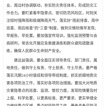
业、周边村协调联动，夯实防灾责任体系，形成防灾工
作合力。要盯紧看牢隐患点、密切防范风险区，时刻关
注短时强降雨和极端降雨天气，落实好“雨前排查、雨中
巡查、雨后核查”的“三查”制度，做到灾情险情早发现、
早报告、早处置。要加强宣传培训，强化监测预警与会
商研判，常态化开展应急救援演练和群众避险疏散演
练，确保人民群众生命财产安全。
唐远益强调，要全面压实领导责任、部门责任、属
地责任，做到守土有责、守土担责、守土尽责。要严格
落实汛期24小时值班和领导带班制度，抓实抓细地质灾
害各项防治工作，落实好各项防治措施。要加大对地质
灾害隐患点的巡查、监测、管控力度，发现险情要及时
上报、科学处置，以更高标准、更严要求、更实举措全
力做好重点区域、重点时段防范工作。要备齐备足防汛