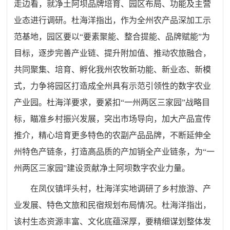
走边看，就净土阿坝品牌培育、园区布局、功能及主营
业态进行调研。
杜海洋
指出，作为全州农产品深加工示
范基地，园区要以“要素聚能、整合提能、品牌赋能”为
目标，逐步完善产业链、提升附加值、推动农旅融合，
共同聚集、培育、孵化我州农牧新功能、新业态、新模
式，力争将园区打造成全州具有示范引领性的数字农业
产业园。杜海洋要求，要紧扣“一州两区三家园”战略目
标，瞄准乡村振兴发展，突出市场导向，加大产品宣传
推介，精心培育更多特色的农副产品品牌，不断延伸全
州特色产链条，打造高品质的产加销全产业链条，为“一
州两区三家园”建设贡献净土阿坝数字农业力量。
在凤仪镇坪头村，杜海洋实地调研了乡村旅游、产
业发展、特色文旅和民宿规划布局情况。
杜海洋
指出，
该村生态资源丰富、文化底蕴深厚，要精细谋划整体发