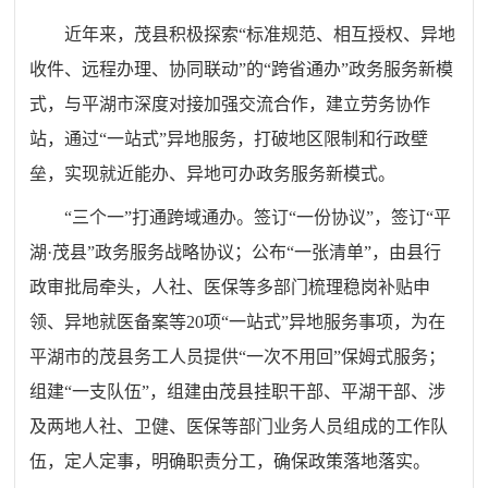
近年来，茂县
积极
探索
“标准规范、相互授权、异地
收件、远程办理、协同联动”的“跨省通办”政务服务新模
式，
与
平湖市
深度对接加强交流合作
，建立劳务协作
站，通过
“一站式”异地服务，
打破地区限制和行政壁
垒，
实现就近能办、异地可办政务服务新模式。
“三个一”打通跨域通办。签订
“
一份协议
”
，
签订
“平
湖·茂县”政务服务战略协议；公布
“
一张清单
”
，
由县行
政审批局牵头，人社、医保等多部门梳理稳岗补贴申
领、异地就医备案等
20项“一站式”异地服务事项，为在
平湖市
的
茂县务工人员提供
“一次不用回”保姆式服务
；
组建
“
一支队伍
”
，
组建由茂县挂职干部、平湖干部、涉
及两地人社、卫健、医保等部门业务人员组成的工作队
伍，定人定事，明确职责分工，确保
政策
落地落实。