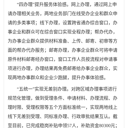
“四
办理
”提升服务体验感。网上
办理
，
通过网上申
请办理相关业务，两地业务部门在线受办企业和群众申
请的多类事项；线下
办理
，
设置跨省通办综合窗口，办
事企业和群众可在综合窗口实现全程办理；帮办代办
，
为办事企业群众提供材料准备、上传、邮寄、初审等方
面的帮办代办服务；邮寄
办理
，
办事企业群众可将申请
原件材料邮寄经办窗口，窗口工作人员按流程对申请事
项进行办理，办理结果再免费邮寄给办事企业群众，实
现两地办事群众和企业少跑腿，提升办事体验感。
“五统一”实现无差别办理。对跨区域办理事项进行
规范化管理，做到受理条件、申请材料、办理流程、办
理时限、受理权限等五个方面标准统一，实现两地线上
线下无差别受理、同标准办理、行政审批结果互认。
截
至
目前，已完成稳岗补贴申领
57人，补助资金80300元；