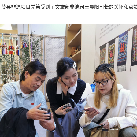
，茂县非遗项目羌笛受到了文旅部非遗司王晨阳司长的关怀和点