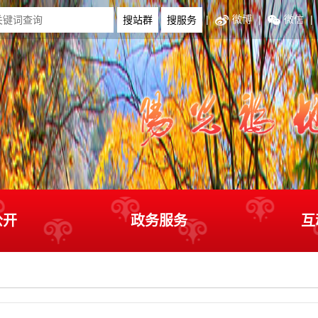
|
微博
|
微信
|
公开
政务服务
互