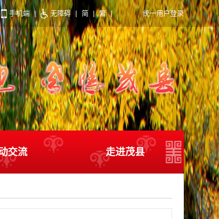
手机端
|
无障碍
|
简
|
繁
|
统一用户登录
动交流
走进茂县