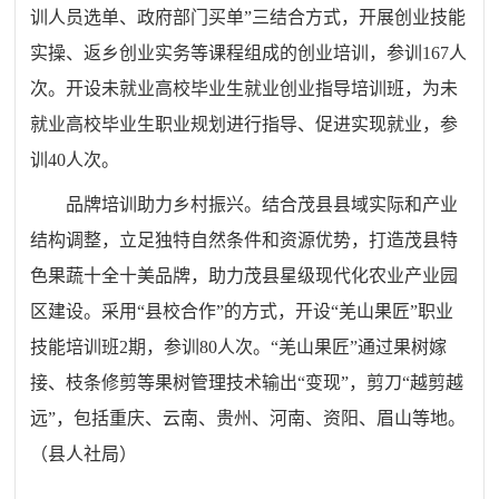
训人员选单、政府部门买单”三结合方式，开展创业技能
实操、返乡创业实务等课程组成的创业培训，
参训
167人
次
。
开设未就业高校毕业生就业创业指导培训班，为未
就业高校毕业生职业规划进行指导、促进实现就业，
参
训
40人
次
。
品牌培训助力乡村振兴
。结合茂县县域实际和产业
结构调整，立足独特自然条件和资源优势，打造茂县特
色果蔬十全十美品牌，助力茂县星级现代化农业产业园
区建设
。
采用“县校合作”的方式，开设
“羌山果匠”职业
技能培训班
2期
，参训
80人
次
。
“
羌山果匠”通过果树嫁
接、枝条修剪等果树管理技术输出“变现”，剪刀“越剪越
远”，包括重庆、云南、贵州、河南、资阳、眉山等地
。
（县人社局）