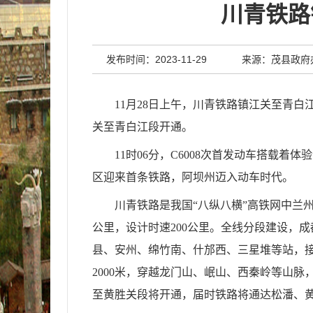
川青铁路
发布时间：2023-11-29
来源：茂县政府
11
月
28
日上午，川青铁路镇江关至青白
关至青白江段开通。
11
时
06
分，
C6008
次首发动车搭载着体验
区迎来首条铁路，阿坝州迈入动车时代。
川青铁路是我国“八纵八横”高铁网中兰
公里，设计时速
200
公里。全线分段建设，成
县、安州、绵竹南、什邡西、三星堆等站，
2000
米，穿越龙门山、岷山、西秦岭等山脉
至黄胜关段将开通，届时铁路将通达松潘、