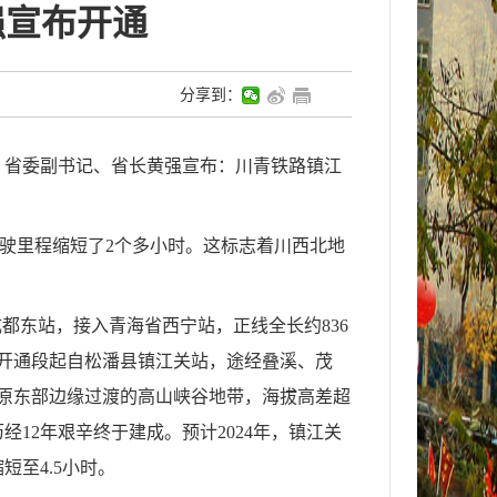
强宣布开通
分享到：
，省委副书记、省长黄强宣布：川青铁路镇江
驶里程缩短了
2
个多小时。这标志着川西北地
成都东站，接入青海省西宁站，正线全长约
836
开通段起自松潘县镇江关站，途经叠溪、茂
原东部边缘过渡的高山峡谷地带，海拔高差超
历经
12
年艰辛终于建成。预计
2024
年，镇江关
缩短至
4.5
小时。