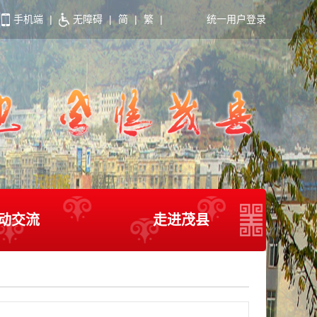
手机端
|
无障碍
|
简
|
繁
|
统一用户登录
动交流
走进茂县