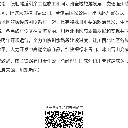
建设、德胜隧道剩余工程施工和阿坝州全域旅游发展、交通强州
地区，经过大熊猫国家公园、若尔盖国家公园，串联起九寨黄龙
渝地区双城经济圈联系在一起，具有特殊且重要的政治意义、生
障、各民族广泛交往交流交融、川西北地区高质量发展和实现共
段明年开通运营，全力加快剩余路段建设进度，让川西北地区各
水平，大力开发中高端文旅商品，加快把绿水青山、冰川雪山变
坪致辞，成兰铁路有限责任公司总经理付国成介绍川青铁路成黄
信息来源：川观新闻）
扫一扫在手机打开当前页