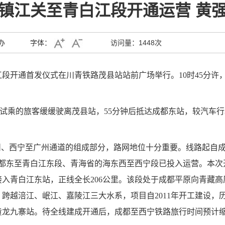
镇江关至青白江段开通运营 黄
办
字体：
访问量：
1448次
江段开通首发仪式在川青铁路茂县站站前广场举行。
10
时
45
分许
试乘的旅客缓缓驶离茂县站，
55
分钟后抵达成都东站，较汽车行
州、西宁至广州通道的组成部分，路网地位十分重要。线路起自
都东至青白江东段、青海省的海东西至西宁段已投入运营。本次
接入青白江东站，正线全长
206
公里。该段处于成都平原向青藏高
，跨越涪江、岷江、嘉陵江三大水系，项目自
2011
年开工建设，
黄龙九寨站。待全线建成开通后，成都至西宁铁路旅行时间预计