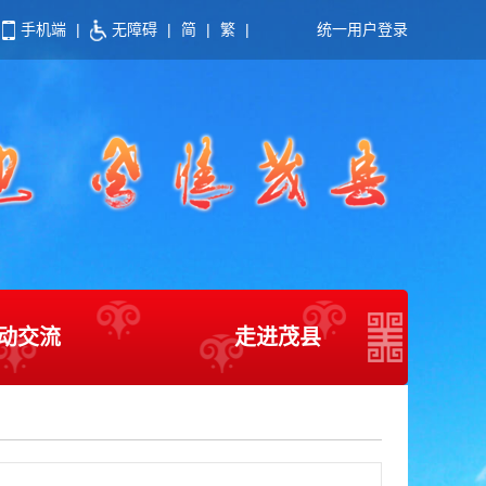
手机端
|
无障碍
|
简
|
繁
|
统一用户登录
动交流
走进茂县