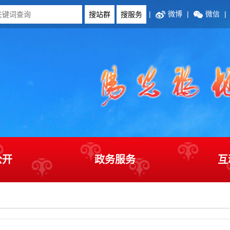
|
微博
|
微信
|
公开
政务服务
互