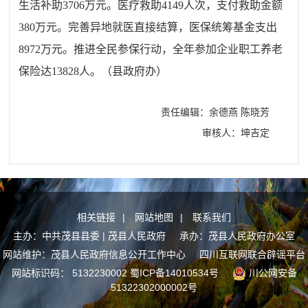
生活补助3706万元。医疗救助4149人次，支付救助金额
380万元。完善异地就医直接结算
，
医保统筹基金支出
8972万元。推进全民参保行动，全年参加企业职工养老
保险达13828人。
（县政府办）
责任编辑：余德燕 陈晓芳
审核人：坤吉定
相关链接
|
网站地图
|
联系我们
主办：中共茂县县委 | 茂县人民政府 承办：茂县人民政府办公室
网站维护：茂县人民政府信息公开工作中心
四川互联网联合辟谣平台
网站标识码： 5132230002
蜀ICP备14010534号
川公网安备
51322302000002号