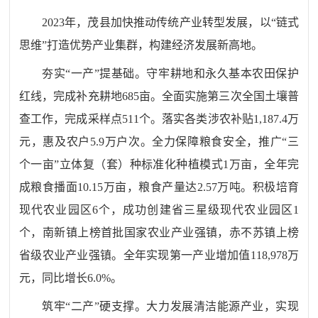
2023年，茂县加快推动传统产业转型发展，以“链式
思维”打造优势产业集群，构建经济发展新高地。
夯实“一产”提基础。
守牢耕地和永久基本农田保护
红线，完成补充耕地
685
亩
。全面实施第三次全国土壤普
查工作，完成采样点511个。落实各类涉农补贴1,187.4万
元，惠及农户5.9万户次。全力保障粮食安全，推广“三
个一亩”
立体复（套）种标准化种植
模式1万亩，全年完
成粮食播面10.15万亩，
粮食
产量达2.57万吨。
积极
培育
现代农业园区6个，成功创建省三星级现代农业园区1
个，
南新镇上榜首批国家农业产业强镇，赤不苏镇上榜
省级农业产业强镇。全年实现第一产业增加值118,978万
元，同比增长6.0%。
筑牢“二产”硬支撑。
大力发展清洁能源产业，实现