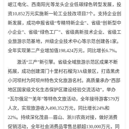
岷江电化、西南阳光等龙头企业低碳绿色转型发展，
投
资10,852万
元实施新一轮工业技改项
目7个
。
支持企业创
新发展，成功申报省级“专精特新企业”、省级“创新型中
小企业”、省级“绿色工厂”、省级高新技术企业、省级工
业旅游示范基地，
州级企业技术中心等示范创建各1家。
全年实现第二产业增加值198,424万元
，
同比增长6.7%。
激活“三产”新引擎。
省级全域旅游示范区成果不断
拓展，
成功创建渭门十里村石榴沟3A级景区，打造黑虎
小河坝村为阿坝州特色文化旅游名村
。
高质量承办
“西部
地区国家级文化生态保护区建设经验交流活动”
，举办
“
瓦尔俄足
”“
羌年
”
等
特色文旅
活动
，
全年接待游客
579万
人次，实现旅游收入490,352万元，同比增长24%和
22%。持续深化茂县—眉山、浙川农商对接，做好消费
促销活动，全年社会消费品零售总额超130,000万元，同