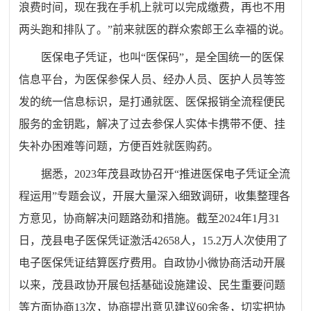
浪费时间，现在我在手机上就可以完成缴费，再也不用
两头跑和排队了。”前来就医的群众索郎王么
幸福的说
。
医保电子凭证，也叫“医保码”，是全国统一的医保
信息平台，为医保参保人员、经办人员、医护人员等签
发的统一信息标识，是打通就医、医保报销全流程便民
服务的金钥匙，解决了过去参保人实体卡携带不便、挂
失补办困难等问题，方便百姓就医购药。
据悉
，2023年茂县政协召开“推进医保电子凭证全流
程运用”专题会议
，开展大量深入细致调研，收集整理各
方意见，协商解决问题路劲和措施。
截至2024年1月31
日，茂县电子医保凭证激活42658人，15.2万人次使用了
电子医保凭证结算医疗费用。自政协小微协商活动开展
以来，茂县政协开展包括基础设施建设、民生重要问题
等方面协商13次，协商提出意见建议60余条，切实把协