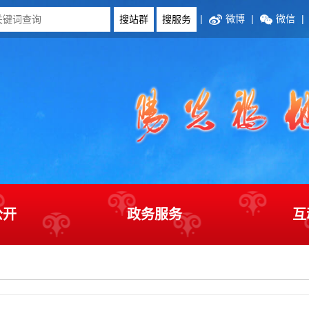
|
微博
|
微信
|
公开
政务服务
互