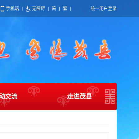
手机端
|
无障碍
|
简
|
繁
|
统一用户登录
动交流
走进茂县