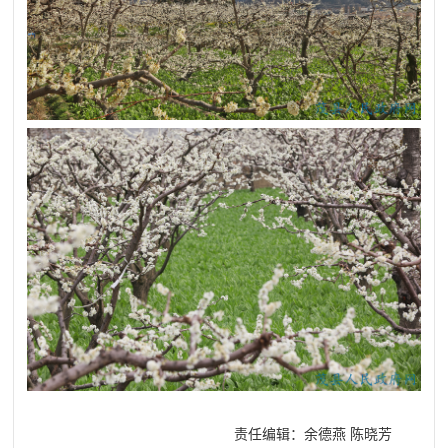
责任编辑：余德燕 陈晓芳