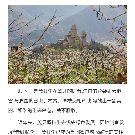
眼下
,
正是茂县李花盛开的时节
,
洁白的花朵如云似
雪
,
与周围的雪山、村寨、碉楼交相辉映
,
勾勒出一副美
丽
、
和谐
的
生态画卷
，
美不胜收
。
近年来
，
茂县坚持生态优先绿色发展
，
因地制宜发
展“青红脆李
”。
茂县李已成为当地农户增收致富的支柱