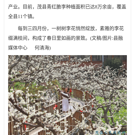
产业
。
目前
，茂
县青红脆李种植面积已达8万余亩
，
覆盖
全县11个镇
。
每到三四月份
，
一树树李花悄然绽放
，
素雅的李花
缀满枝间
，
构成了春日里如画的景致
。
(
文稿
/图片:
县融
媒体中心
何清海
)