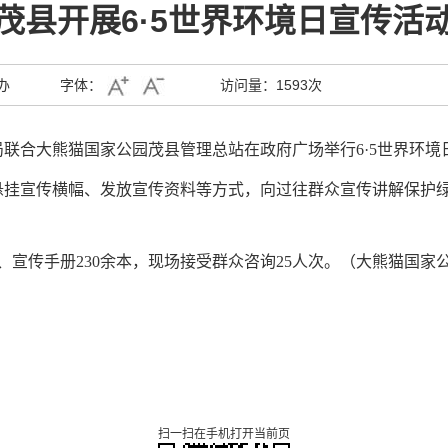
茂县开展6·5世界环境日宣传活
办
字体：
访问量：
1593次
局联合大熊猫国家公园茂县管理总站在政府广场举行6·5世界环境
悬挂宣传横幅、
发放宣传资料等方式，向
过往
群众
宣传讲解
保护
份、宣传手册230余本，现场接受群众咨询25人次。
（
大熊猫国家
扫一扫在手机打开当前页