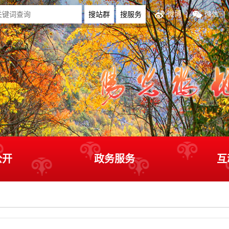
|
微博
|
微信
|
公开
政务服务
互