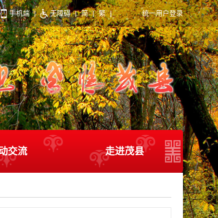
手机端
|
无障碍
|
简
|
繁
|
统一用户登录
动交流
走进茂县