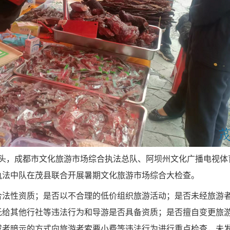
头
，
成都市文化
旅游市场
综合执法总队、阿坝州文化广播电视体
执法中队
在茂县联合
开展暑期文化旅游市场综合大检查。
合法性资质
；
是否以不合理的低价组织旅游活动；是否未经旅游
托给其他行社等
违法
行为
和
导游是否具备资质；是否擅自变更旅
或者暗示的方式向旅游者索要小费等
违法行为进行
重点检查
，
未