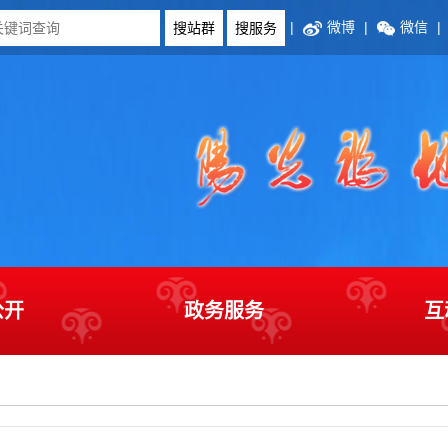
|
微博
|
微信
|
公开
政务服务
互