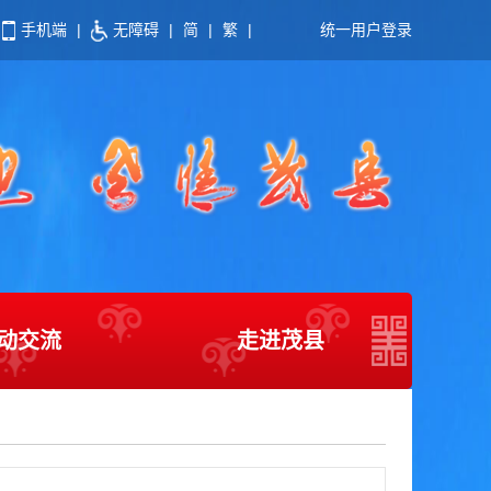
手机端
|
无障碍
|
简
|
繁
|
统一用户登录
动交流
走进茂县