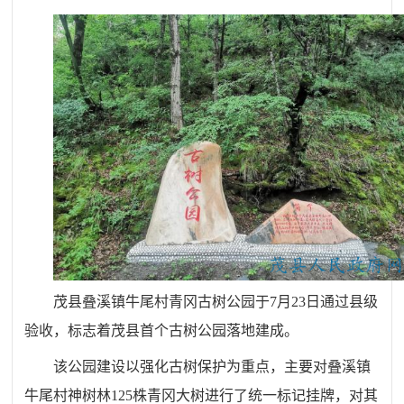
茂县叠溪镇牛尾村青冈古树公园
于7月23日通过县级
验收，标志着茂县首个古树公园落地建成。
该公园建设
以强化古树保护为重点，
主要对叠溪镇
牛尾村神树林125株青冈大树进行了统一标记挂牌，对其