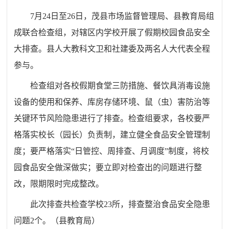
7月24日至26日，茂县市场监督管理局、
县
教育局组
成联合检查组，对辖区内学校开展了假期校园食品安全
大排查。
县人大教科文卫和社建委及两名人大代表全程
参与
。
检查组对各校假期食堂三防措施、
餐饮具消毒
设施
设备的
使用和保养
、库房存储环境、鼠（虫）害防治等
关键环节风险隐患进行了排查。检查组
要求
，
各校
要严
格落实校长（园长）负责制，建立健全食品安全管理制
度；要严格
落实
“日管控、周排查、月调度”制度，
将校
园食品安全做深做实
；要立即
对检查出的问题
进行
整
改
，
限期限时完成整改
。
此次排查共检查学校
23
所，排查整治食品安全隐患
问题2个。
（县教育局）