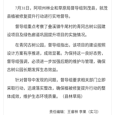
7月31日，阿坝州林业和草原局督导组
到
茂县，就
茂
县植被修复提升行动进行实地督导。
督导组重点考察了叠溪镇牛尾村的青冈古树公园建
设项目及绿色廊道巩固提升项目的实施情况。
在青冈古树公园，督导组指出，该项目的建设按照
设计方案有序推进，成效显著。为保持这一良好态势，
督导组强调，必须进一步加强后期的维护与管理，确保
古树公园长期发挥生态效益。
针对督导
中
发现的问题，
督导组要求相关部门立即
采取行动，迅速
落实
整改，确保植被修复提升行动的整
体成效，维护生态环境质量。
（县林草局）
责任编辑：王睿林 李果（实习）