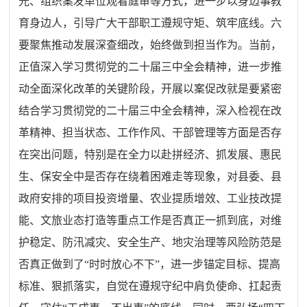
光、组织案发单位观看庭审等方式，进一步以身边事教
育身边人，引导广大干部职工遵规守矩、筑牢底线。六
要聚焦推动发展深查细改，始终做到担当作为。当前，
正值深入学习贯彻党的二十届三中全会精神，进一步推
动全面深化改革的关键阶段，开展以案促改就是要紧密
结合学习贯彻党的二十届三中全会精神，深入检视在改
革精神、担当状态、工作作风、干部管理等方面是否存
在突出问题，特别是在全力以赴拼经济、抓发展、惠民
生、保安全中是否存在绕着困难走等现象，对县委、县
政府安排的项目投资增量、农业提质增效、工业技改提
能、文旅业态打造等重点工作是否真正一抓到底，对维
护稳定、防汛减灾、安全生产、地灾治理等风险防范是
否真正做到了“时时放心不下”，进一步锚定目标、提高
标准、狠抓落实，自觉在遵规守纪中肩负使命、扛起责