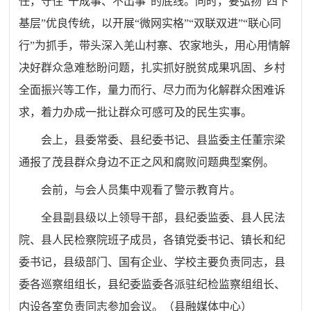
任，守住“干成事、不出事”的底线。同时，要弘扬“四下
基层”优良传统，以开展“微网实格”“双联双进”“联心同
行”为抓手，带头深入羌山村寨、农家地头，用心用情解
决好群众急难愁盼问题，扎实抓好脱贫成果巩固、乡村
全面振兴等工作，量力而行、尽力而为化解群众困难诉
求，着力办成一批让群众可感可及的民生实事。
会上，县委常委、县纪委书记、县监委主任董宗梁
通报了
茂
县群众身边不正之风和腐败问题典型案例。
会前，与会人员集中观看了警示教育片。
全县副县级以上领导干部，县纪委监委、县人民法
院、县人民检察院班子成员，各镇党委书记、镇长和纪
委书记，县级部门、国有企业、学校主要负责同志，县
委各巡察组组长，县纪委监委各派驻纪检监察组组长、
内设各室负责同志参加
会议
。
（县融媒体中心）