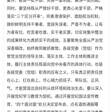
案件、教育一批干部、完善一套制度、解决一类问题。
同时，要坚持既从严管好干部，更真心关爱干部，严格
落实“三个区分开来”，完善澄清保护、激励担当机制，
旗帜鲜明支持干事者、宽容失误者、严查不为者，让有
为者有位、吃苦者吃香、实干者实惠，切实将集中整治
的成果转化为真抓实干的成效。五要聚焦全面从严治党
深查细改，始终做到敢抓敢管。各级党委（党组）作为
管党治党的领导主体、落实主体、工作主体和推进主
体，履行主体责任既是向党中央看齐的具体行动，也是
各级党委（党组）职责的应有之义，只有真正把责任放
在心上、扛在肩上，尽心竭力抓班子、带队伍、正风
气，才能营造出良好的从政环境和政治生态。要以深入
开展党纪学习教育为契机，通过开展党纪国法宣传教
育、“四个面对面”处分决定宣布会、点名道姓通报曝