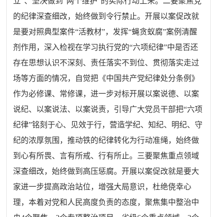
立”、坚决做到“两个维护”的实际行动上来。二要聚焦党
的纪律深查细改，始终做到令行禁止。开展以案促改就
是要对照典型案件“活教材”，发挥“蝇贪蚁腐”案例清醒
剂作用，深入检视在学习执行党的“六项纪律”中是否还
存在思想认识不深刻、责任落实不到位、贯彻落实走过
场等方面的情况，自觉把《中国共产党纪律处分条例》
作为必修课、常修课，进一步对标开展以案说德、以案
说纪、以案说法、以案说责，引导广大党员干部把“六项
纪律”铭刻于心、见效于行，营造学纪、知纪、明纪、守
纪的浓厚氛围，推动铁的纪律转化为行动准绳，始终做
到心有所畏、言有所戒、行有所止。三要聚焦重点领域
深查细改，始终做到高压惩腐。开展以案促改就是要大
家进一步提高政治站位，增强大局意识，杜绝侥幸心
理，本着对党和人民高度负责的态度，聚焦集中整治中