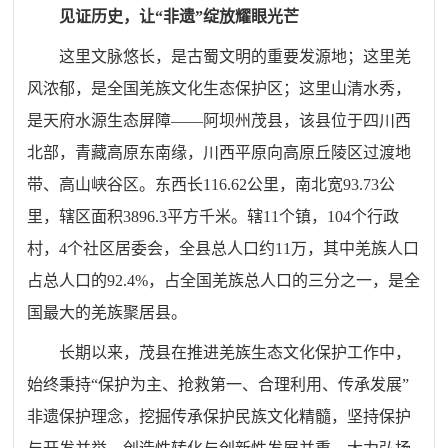
见证历史，让“非遗”绽放耀眼光芒
这里文脉悠长，是古蜀文明的重要发源地；这里羌
风浓郁，是全国羌族文化生态保护区；这里山清水秀，
是天府水源生态屏障——阿坝州茂县，该县位于四川西
北部，青藏高原东南缘，川西平原向高原丘陵区过渡地
带、高山峡谷区。东西长116.62公里，南北宽93.73公
里，辖区面积3896.3平方千米。辖11个镇，104个行政
村，4个社区居委会，全县总人口约11万，其中羌族人口
占总人口的92.4%，占全国羌族总人口的三分之一，是全
国最大的羌族聚居县。
长期以来，茂县在推进羌族生态文化保护工作中，
始终秉持“保护为主、抢救第一、合理利用、传承发展”
非遗保护理念，挖掘传承保护民族文化精髓，坚持保护