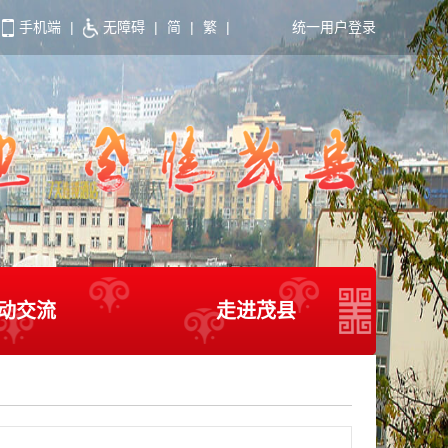
手机端
|
无障碍
|
简
|
繁
|
统一用户登录
动交流
走进茂县