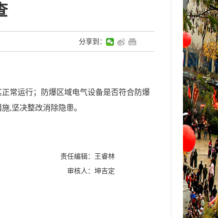
查
分享到：
。
其正常运行
；
防爆区域电气设备是否符合防爆
措施
,
坚决整改消除隐患。
责任编辑：王睿林
审核人：坤吉定