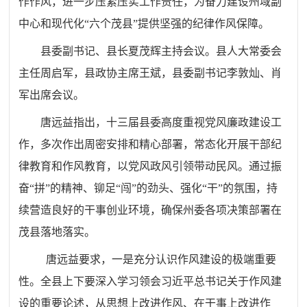
作作风，进一步压紧压实工作责任，为奋力建设州域副
中心和现代化“六个茂县”提供坚强的纪律作风保障。
县委副书记、县长夏茂辉主持会议。县人大常委会
主任周启军，县政协主席王斌，县委副书记李敦灿、肖
军出席会议。
唐远益指出，十三届县委高度重视党风廉政建设工
作，多次作出周密安排和精心部署，常态化开展干部纪
律教育和作风教育，以党风政风引领带动民风。通过振
奋“拼”的精神、铆足“闯”的劲头、强化“干”的氛围，持
续营造良好的干事创业环境，确保州委各项决策部署在
茂县落地落实。
唐远益要求，一是充分认识作风建设的极端重要
性。全县上下要深入学习领会习近平总书记关于作风建
设的重要论述，从思想上改进作风、在干事上改进作