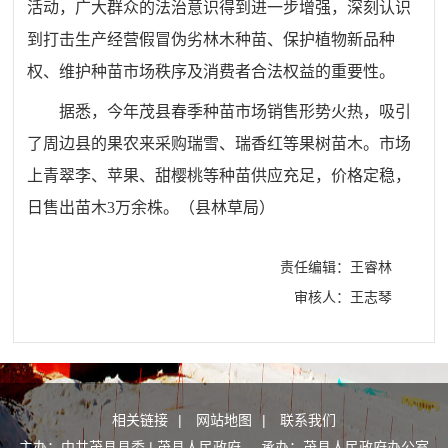
活动，广大群众的法治意识得到进一步增强，深刻认识
到打击生产经营假冒伪劣林木种苗、保护植物新品种
权、维护种苗市场秩序及消费者合法权益的重要性。
据悉，今年茂县春季种苗市场销售形势火热，吸引
了周边县的果农来采购瑞雪、瑞香红等果树苗木。市场
上青翠李、苹果、甜樱桃等种苗供应充足，价格定稳，
日售出苗木3万余株。
（县林草局）
责任编辑：王睿林
审核人：王志琴
相关链接
|
网站地图
|
联系我们
主办：中共茂县县委 | 茂县人民政府 承办：茂县人民政府办公室