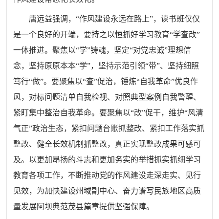
唐远益强调，“作风建设永远在路上”，读书班仅仅
是一个良好的开端，要持之以恒抓好学习教育“学查改”
一体推进。聚焦以“学”铸魂，坚定“对党忠诚”理想信
念，坚持原原本本“学”，坚持示范引领“带”、坚持细照
笃行“做”。要聚焦以“查”促治，锤炼“自我革命”优良作
风，对标问题清单自我检视、对照典型案例自我警醒、
紧盯集中整治自我革命。要聚焦以“改”促干，维护“风清
气正”政治生态，紧扣问题台账抓整改、紧扣工作落实抓
整改、健全长效机制抓整改，真正实现整改成果可感可
及。以更加昂扬的斗志和更加务实的举措抓实抓细学习
教育各项工作，不断推动党的作风建设走深走实、见行
见效，为加快建设州域副中心、奋力谱写民族地区高质
量发展阿坝典范茂县篇章提供坚强保障。