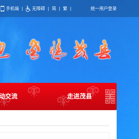
手机端
|
无障碍
|
简
|
繁
|
统一用户登录
动交流
走进茂县