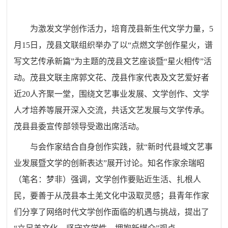
为激发文学创作活力，培育
茂县
新生代文学力量，5
月1
5
日，
茂县文联
组织
举办了以“
点燃文学
创作
星火，
谱
写文艺
传承
新篇”为主题的茂县
文
艺
座谈暨
“
星火
相传”
活
动。
茂县文联
主席
郭文花
、
茂县
作家代表及文
艺
爱好者
近
2
0
人
齐聚一堂，围绕
文艺事业发展、
文学创作、
文学
人才培养
等
展开深入交流，共话
文艺
发展与文学传承。
茂县县委宣传部领导受邀出席活动。
与会作家结合自身创作实践，就“
新时代县域文艺事
业发展暨文学的创新表达
”展开讨论。
知名作家余瑞昭
（
笔名：梦非
）强调，文学创作要贴近生活、扎根人
民，
要
善于从
茂县
本土
羌
文化中汲取灵感；
县
青年作家
们
分享了网络时代文学创作
面临
的机遇与挑战，
提出了