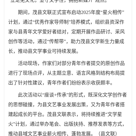
“
立足羌文化，
坚守文学性，拥抱新
媒介
”观点。
期间，茂县文联
正式宣布启动2025年度“星火
相
传”
计划，通过“
优秀作家导师制
”培养模式，组织
县
资深作
家与
县
青年文学爱好者结对，定期开展作品研讨、采风
创作等活动，通过“传帮带”，助力
茂县文学
新生力量成
长，推动县文学事业可持续发展。
活动现场
，作家们
对部分青年作者提交的原创作品
进行
了
现场点评，从主题立意、语言风格到结构布局提
出
了
针对性建议，青年作者
们
纷纷表示收获颇丰。
此
次活动以“座谈+传承”的形式，既深化文学创作者
的思想碰撞，
为县文艺事业发展出策，
又为青年作者搭
建
起
成长
的
平台。
茂县文联表示
，将持续推进“
文学
星
火”计划，通过举办笔会、出版扶持、推荐发表等方式，
推动县域文
艺
事业薪火相传、蓬勃发展。
（县
文联
）