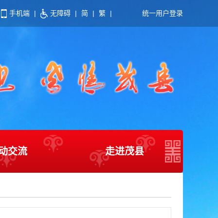
手机端
|
无障碍
|
简
|
繁
|
统一用户登录
动交流
走进茂县