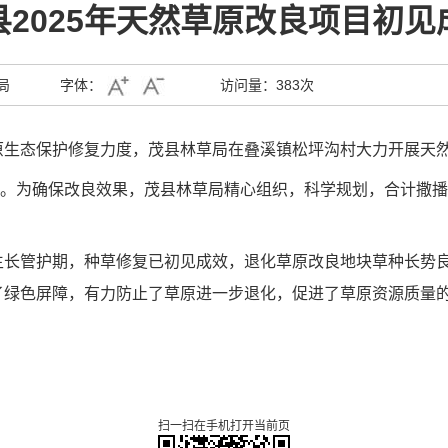
县2025年天然草原改良项目初见
局
字体：
访问量：
383次
原生态保护修复力度，茂县林草局在叠溪镇松坪沟村大力开展天
万亩。为确保改良效果，茂县林草局精心组织，科学规划，合计撒播垂穗
生长管护期，种草修复已初见成效，退化草原改良地块草种长势
了绿色屏障，有力防止了草原进一步退化，促进了草原资源质量
扫一扫在手机打开当前页