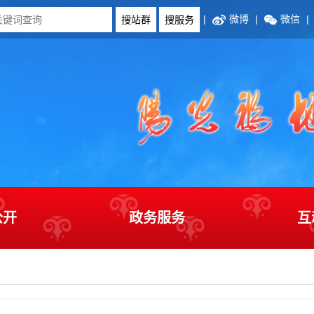
|
微博
|
微信
|
公开
政务服务
互