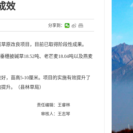
成效
分享到：
然草原改良项目，目前已取得阶段性成果。
披碱草18.52吨、老芒麦18.04吨以及燕麦
良好，苗高
5-10厘米。项目的实施有效提升了
的提升。
（
县
林草局
）
责任编辑：王睿林
审核人：王志琴