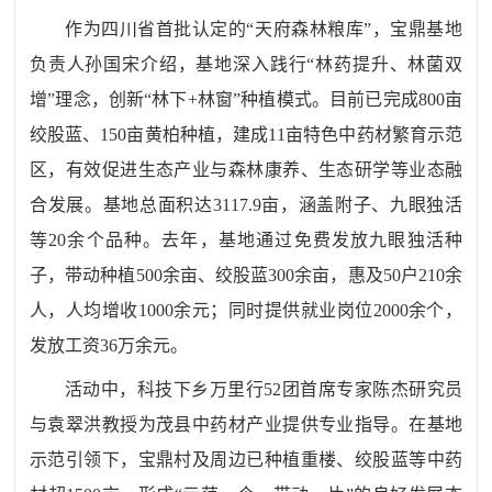
作为四川省首批认定的
“
天府森林粮库
”
，宝鼎基地
负责人孙国宋介绍，基地深入践行
“
林药提升、林菌双
增
”
理念，创新
“
林下
+
林窗
”
种植模式。目前已完成
800
亩
绞股蓝、
150
亩黄柏种植，建成
11
亩特色中药材繁育示范
区，有效促进生态产业与森林康养、生态研学等业态融
合发展。基地总面积达
3117.9
亩，涵盖附子、九眼独活
等
20
余个品种。去年，基地通过免费发放九眼独活种
子，带动种植
500
余亩、绞股蓝
300
余亩，惠及
50
户
210
余
人，人均增收
1000
余元；同时提供就业岗位
2000
余个，
发放工资
36
万余元。
活动中，科技下乡万里行
52
团首席专家陈杰研究员
与袁翠洪教授为茂县中药材产业提供专业指导。在基地
示范引领下，宝鼎村及周边已种植重楼、绞股蓝等中药