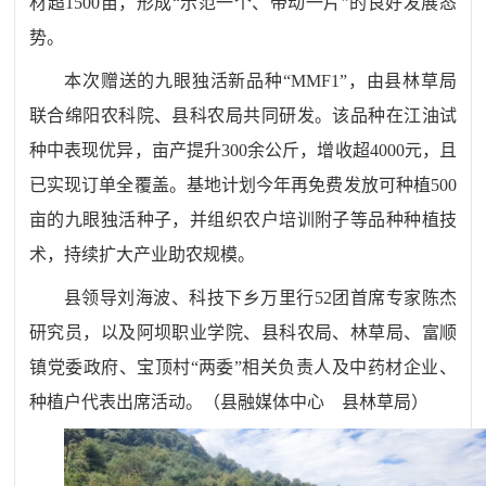
材超
1500
亩，形成
“
示范一个、带动一片
”
的良好发展态
势。
本次赠送的九眼独活新品种
“MMF1”
，由县林草局
联合绵阳农科院、县科农局共同研发。该品种在江油试
种中表现优异，亩产提升
300
余公斤，增收超
4000
元，且
已实现订单全覆盖。基地计划今年再免费发放可种植
500
亩的九眼独活种子，并组织农户培训附子等品种种植技
术，持续扩大产业助农规模。
县领导刘海波、科技下乡万里行
52
团首席专家陈杰
研究员，以及阿坝职业学院、县科农局、林草局、富顺
镇党委政府、宝顶村
“
两委
”
相关负责人及中药材企业、
种植户代表出席活动。
（县融媒体中心
县林草局
）