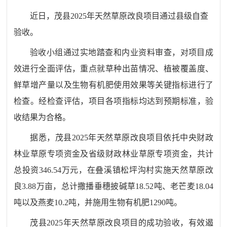
近日，茂县
2025
年天然草原改良项目通过县级自查
验收。
验收小组通过实地踏查和内业资料审查，对项目成
效进行全面评估，重点就草种出苗情况、植被覆盖度、
鲜草增产量以及生物有机肥使用效果等关键指标进行了
检查。经检查评估，项目各项指标均达到预期标准，验
收结果为合格。
据悉，茂县
2025
年天然草原改良项目依托中央财政
林业草原专项资金及省级财政林业草原专项资金，共计
总投资
346.54
万元，在叠溪镇松坪沟村实施天然草原改
良
3.88
万亩，总计撒播垂穗披碱草
18.52
吨、老芒麦
18.04
吨以及燕麦
10.2
吨，并施用生物有机肥
1290
吨。
茂县
2025
年天然草原改良项目的成功验收，有效遏