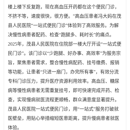
楼上楼下反复跑，现在高血压开药都在这个便民门诊，
不挤不等，速度很快，很方便。
”
高血压患者冯大妈在茂
县人民医院
“
一站式便民门诊
”
体验到了高效服务。为解
决慢性病患者配药、检查
“
跑腿多、耗时长
”
的痛点。
2025
年，茂县人民医院在住院部一楼大厅开设
“
一站式便
民门诊
”
。该门诊以
“
少跑腿、好办事、高效率
”
为服务宗
旨，聚焦患者需求，整合慢性病配药、挂号缴费、报销
等功能，让患者
“
只进一扇门，办完所有事
”
，有效分流
专科门诊压力，提升医疗资源利用效率。高血压、糖尿
病等慢性病患者无需重复挂号，即可快速完成开药、检
查，实现慢病就医流程更顺畅，群众满意度显著提升。
茂县人民医院一站式便民门诊，用
“
一站式
”
服务打破就
医壁垒，用贴心举措缩短医患距离，提升慢病患者就医
体验。