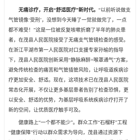
无痛诊疗，开启
“舒适医疗”新时代。
“
以前听说做支
气管镜像
‘
受刑
’
，没想到今天睡了一觉就做完了，一点
都不难受！
”
这是一位被反复咳嗽折磨了半年的肺炎患
者，在茂县人民医院接受了无痛支气管镜检查的感受。
在浙江平湖市第一人民医院对口支援专家孙瑜的指导
下，茂县人民医院创新采用
“
静脉麻醉
+
喉罩通气
”
方案，
避免传统检查的痛苦和气管插管风险，让呼吸道疾病诊
疗更加安全、舒适。现在，这项技术已在茂县人民医院
常态化开展，不仅让更多基层患者告别了检查恐惧，更
以安全、舒适的优势，为基层呼吸系统疾病诊疗打开了
新的空间，让优质医疗触手可及。
健康路上
“
一个都不能少
”
。群众工作
“
石榴籽
”
工程
“
健康保障
”
行动以群众需求为导向，茂县通过资源下