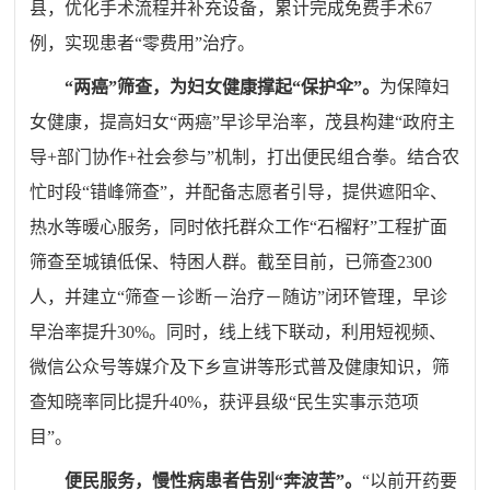
县，优化手术流程并补充设备，累计完成免费手术
67
例，实现患者
“
零费用
”
治疗。
“两癌”筛查，为妇女健康撑起“保护伞”
。
为保障妇
女健康，提高妇女
“
两癌
”
早诊早治率，茂县构建
“
政府主
导
+
部门协作
+
社会参与
”
机制，打出便民组合拳。结合农
忙时段
“
错峰筛查
”
，并配备志愿者引导，提供遮阳伞、
热水等暖心服务，同时依托群众工作
“
石榴籽
”
工程扩面
筛查至城镇低保、特困人群。截至目前，已筛查
2300
人，并建立
“
筛查－诊断－治疗－随访
”
闭环管理，早诊
早治率提升
30%
。同时，线上线下联动，利用短视频、
微信公众号等
媒介
及下乡宣讲等形式普及健康知识，筛
查知晓率同比提升
40%
，获评县级
“
民生实事示范项
目
”
。
便民服务，慢性病患者告别
“奔波苦”。
“
以前开药要