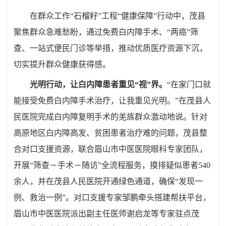
在群众工作
“
石榴籽
”
工程
“
健康保障
”
行动中，茂县
聚焦群众急难愁盼，通过免费白内障手术、
“
两癌
”
筛
查、一站式便民门诊等举措，推动优质医疗资源下沉，
切实提升群众健康获得感。
光明行动，让白内障患者重见
“视”界。
“
在家门口就
能接受免费白内障手术治疗，让我重见光明。
”
在茂县人
民医院完成白内障复明手术的羌族群众激动地说。针对
高原地区白内障高发、贫困患者治疗难的问题，茂县整
合对口支援资源，联合眉山市中医医院眼科专家团队，
开展
“
筛查－手术－随访
”
全流程服务，摸排疑似患者
540
余人，并在茂县人民医院开通绿色通道，确保
“
发现一
例、救治一例
”
。对口支援专家邹鹏牵头搭建帮扶平台，
眉山市中医医院派出副主任医师谢启龙等专家驻点茂