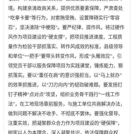
境。构建亲清政商关系，提供优质要素保障，严肃查处
“吃拿卡要”等行为，对索贿受贿、设置障碍实行“零容
忍”，坚决清除“中梗阻”。要严纪律、提作风，将过硬作
风作为项目建设的“硬支撑”，把项目推进速度、工程质
量作为检验干部抓落实、转作风成效的标准，县级领导
和单位“一把手”要带头转变作风，形成“头雁效应”，引
领党员干部以服务保障项目为实践课堂，锤炼能力、狠
抓落实。要以“重任在肩”的意识强担当，以“马上就办”
的效率抓推进，以“刀刃向内”的韧劲破难题。要发扬钉
钉子精神“点对点”攻坚，组织业务骨干践行“一线工作
法”，在工地现场靠前服务，与施工单位共商解决办法，
做到问题不解决不收手、不彻底不罢休。要强化督导、
注重实效，把凝聚群众合力作为项目建设的“硬保障”，
树牢以人为本理念，深入凝聚共识，依法保障群众权