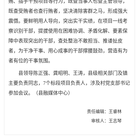
贿、插手干预项目等行为，既查当事人也查主管领导，
既查受贿者也查行贿者，坚决清除害群之马，形成强大
震慑。要鲜明用人导向，突出实干实绩，在项目一线考
察识别干部，提拔使用在困难协调、矛盾化解、要素保
障中表现突出的干部，查处整治不敢担当、推诿扯皮
者，为干净干事、用心成事的干部撑腰鼓劲，营造有为
者有位的干事氛围。
县领导陈正强、龚昭明、王涛，县级相关部门及镇
主要负责同志，
7
个标段项目负责人，涉及村党支部书记
参加会议。（县融媒体中心）
责任编辑：王睿林
审核人：王志琴