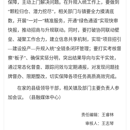
保障，主动上门解决问题。在升规入统工作上，要做到
“颗粒归仓、潜力挖尽”，相关部门与镇要全力摸清底
数，开展“一对一”精准服务，开通“绿色通道”实现快审
快报，推动招商与升规联动。同时，要打破协同联动壁
垒、凝聚工作合力，建立信息共享机制，实现“项目招引
—建设投产—升规入统”全链条闭环管理；要打实考核督
察“板子”、确保奖惩分明，突出结果导向与实干实效，
通过常态化督查、跟踪问效与定期通报，对发现问题挂
牌督办、限期整改，切实保障各项任务高质高效完成。
在家的县级领导干部，相关镇及部门主要负责人参
加会议。（县融媒体中心）
责任编辑：王睿林
审核人：王志琴