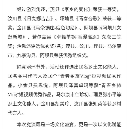
经过激烈角逐，茂县《家乡的变化》荣获一等奖，
汶川县《日麦娜吉吉》、壤塘县《青春夯歌》荣获二等
奖，金川县《马奈锅庄
-俄色切尼》、阿坝县《阿坝儿女
逛新城》、若尔盖县《卓舞羊锅·香漫高原》荣获三等
奖；活动还评选优秀奖7名；茂县、汶川、理县、马尔康
市、九寨沟县、阿坝县荣获优秀组织奖。
除竞演环节外，活动还评选出
10名乡土文化能人、
10名乡村代言人及10个“青春乡旅Vlog”短视频优秀作
品。小金县费思悦、阿坝县泽真卓玛等获“青春乡旅
Vlog”短视频优秀作品，马尔康市仁珍初、理县张小平等
乡土文化能人，金川县胡美玲、汶川县张知英等获乡村
代言人。
本次竞演既是一场文化盛宴，更是一次以文化赋能