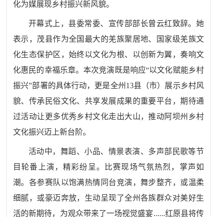
化为媒展现乡村振兴新风貌。
开幕式上，县委常委、宣传部部长曾云红致辞。她
表示，茂县作为全国最大的羌族聚居地、国家级羌族文
化生态保护区，始终以文化为根、以创新为翼，奏响文
化惠民的幸福乐章。本次竞演既是响应
“以文化赋能乡村
振兴”部署的具体行动，更是全州13县（市）展示乡村风
貌、传承民俗文化、共享发展成果的重要平台，期待通
过活动让更多优秀乡村文化走出大山，推动阿坝州乡村
文化振兴迈上新台阶。
活动中，舞蹈、小品、情景表演、多声部民歌等节
目轮番上演，精彩纷呈。比赛现场气氛热烈，掌声如
潮。各参赛队以饱满热情同台竞演，舞步整齐，或温柔
细腻，或豪迈奔放，生动呈现了全州各族群众对美好生
活的新期待，为观众带来了一场视觉盛宴
......红原县将传