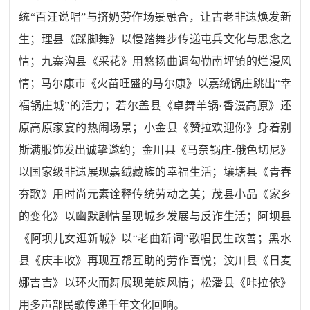
统“百汪说唱”与挤奶劳作场景融合，让古老非遗焕发新
生；理县《踩脚舞》以慢踏舞步传递屯兵文化与思念之
情；九寨沟县《采花》用悠扬曲调勾勒南坪镇的烂漫风
情；马尔康市《火苗旺盛的马尔康》以嘉绒锅庄跳出“幸
福锅庄城”的活力；若尔盖县《卓舞羊锅·香漫高原》还
原高原家宴的热闹场景；小金县《赞拉欢迎你》身着别
斯满服饰发出诚挚邀约；金川县《马奈锅庄-俄色切尼》
以国家级非遗展现嘉绒藏族的幸福生活；壤塘县《青春
夯歌》用时尚元素诠释传统劳动之美；茂县小品《家乡
的变化》以幽默剧情呈现城乡发展与反诈生活；阿坝县
《阿坝儿女逛新城》以“老曲新词”歌唱民生改善；黑水
县《庆丰收》再现互帮互助的劳作喜悦；汶川县《日麦
娜吉吉》以环火而舞展现羌族风情；松潘县《咔拉依》
用多声部民歌传递千年文化回响。