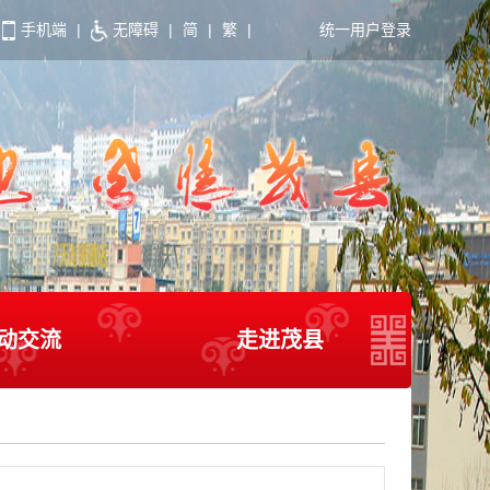
手机端
|
无障碍
|
简
|
繁
|
统一用户登录
动交流
走进茂县