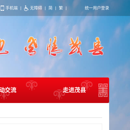
手机端
|
无障碍
|
简
|
繁
|
统一用户登录
动交流
走进茂县