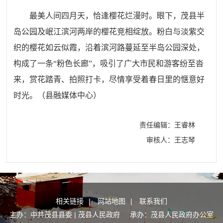
最美人间四月天，恰逢樱花烂漫时。眼下，茂县半
岛公园及岷江滨河两岸的樱花竞相绽放。粉白与淡紫交
织的樱花如云似霞，沿着滨河路蔓延至半岛公园深处，
构成了一条“粉色长廊”，吸引了广大市民和游客纷至沓
来，赏花踏青、拍照打卡，尽情享受着春日里的惬意好
时光。
（县
融媒体中心
）
责任编辑：王睿林
审核人：王志琴
相关链接
|
网站地图
|
联系我们
主办：中共茂县县委 | 茂县人民政府 承办：茂县人民政府办公室