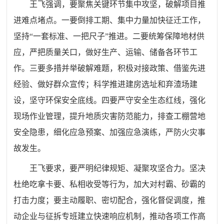
王飞强调，要聚焦关键环节集中攻坚，破解项目推
进难点堵点。一要倒排工期、集中力量加快征迁工作，
坚持“一套标准、一把尺子”推进。二要统筹保障地材供
应，严把质量关口，做好生产、运输、储备各环节工
作。三要多措并举破解难题，积极对接政策、借鉴先进
经验、做好群众宣传；科学推进建房选址和弃渣场建
设，坚守环保安全底线。四要严守安全生态红线，强化
现场作业管理，提升地质灾害防范能力，排查工棚营地
安全隐患，细化应急预案、加强应急演练，严防火灾事
故发生。
王飞要求，要严明纪律规矩、凝聚攻坚合力。坚决
杜绝吃拿卡要、私相收受等行为，加大对村霸、砂霸的
打击力度；要主动履职、密切配合，强化督促调度，推
动企业与征拆专班建立快速响应机制，推动各项工作高