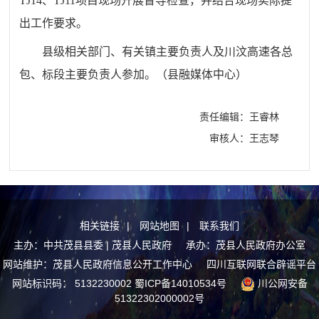
TJ14、TJ11项目现场开展督导检查，并结合现场实际提
出工作要求。
县级相关部门、有关镇主要负责人及川汶高速各总
包、标段主要负责人参加。
（县融媒体中心）
责任编辑：王睿林
审核人：王志琴
相关链接
|
网站地图
|
联系我们
主办：中共茂县县委 | 茂县人民政府 承办：茂县人民政府办公室
网站维护：茂县人民政府信息公开工作中心
四川互联网联合辟谣平台
网站标识码： 5132230002
蜀ICP备14010534号
川公网安备
51322302000002号