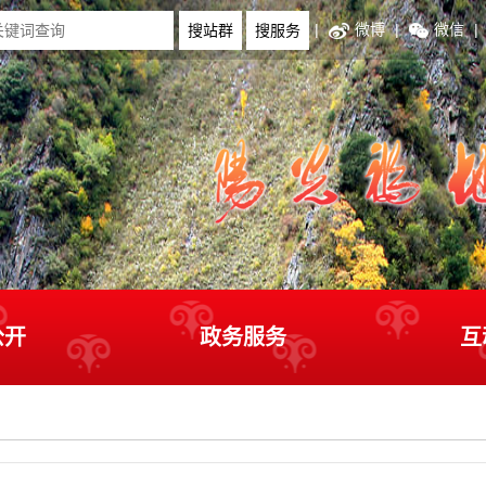
|
微博
|
微信
|
公开
政务服务
互