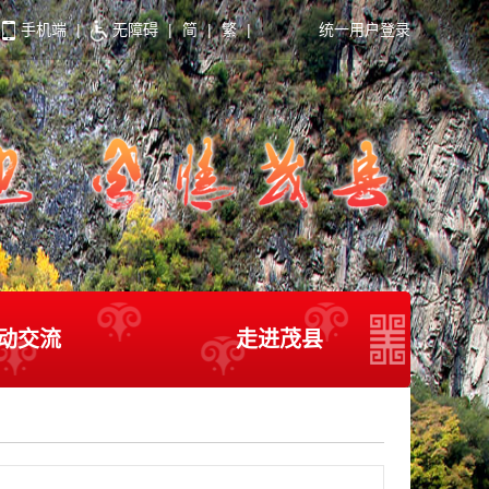
手机端
|
无障碍
|
简
|
繁
|
统一用户登录
动交流
走进茂县