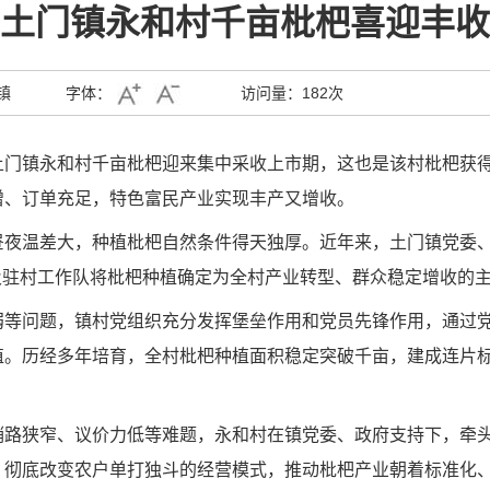
土门镇永和村千亩枇杷喜迎丰收
镇
字体：
访问量：
182次
门镇永和村千亩枇杷迎来集中采收上市期，这也是该村枇杷获得
增、订单充足，特色富民产业实现丰产又增收。
昼夜温差大，种植枇杷自然条件得天独厚。近年来，土门镇党委
及驻村工作队将枇杷种植确定为全村产业转型、群众稳定增收的
弱等问题，镇村党组织充分发挥堡垒作用和党员先锋作用，通过
植。历经多年培育，全村枇杷种植面积稳定突破千亩，建成连片
销路狭窄、议价力低等难题，永和村在镇党委、政府支持下，牵
，彻底改变农户单打独斗的经营模式，推动枇杷产业朝着标准化