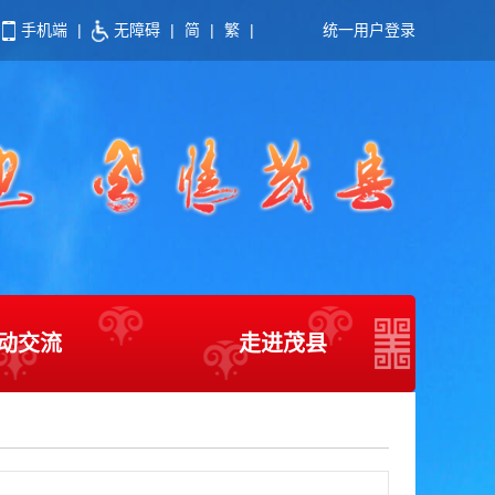
手机端
|
无障碍
|
简
|
繁
|
统一用户登录
动交流
走进茂县