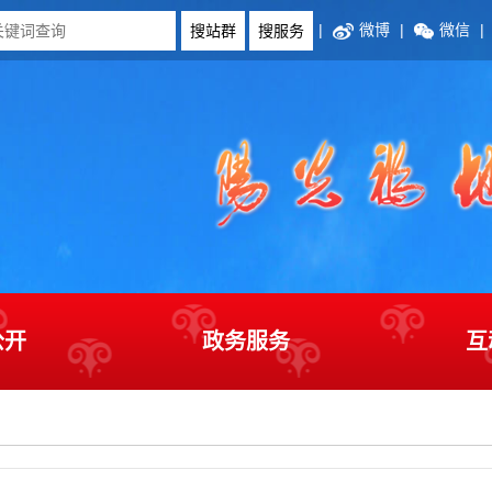
|
微博
|
微信
|
公开
政务服务
互