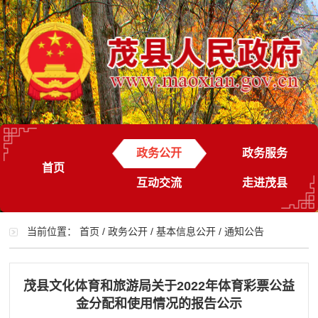
政务公开
政务服务
首页
互动交流
走进茂县
当前位置：
首页
/
政务公开
/
基本信息公开
/
通知公告
茂县文化体育和旅游局关于2022年体育彩票公益
金分配和使用情况的报告公示