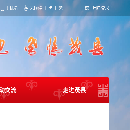
手机端
|
无障碍
|
简
|
繁
|
统一用户登录
动交流
走进茂县