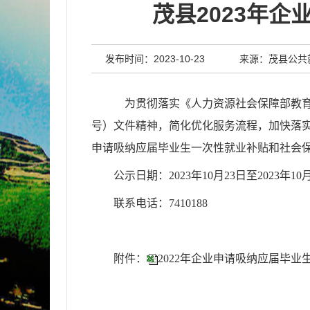
茂县2023年
发布时间：2023-10-23
来源：茂县公共
为贯彻落实《人力资源社会保障部
教
号）文件精神，简化优化服务流程
，
加快落
申请吸纳应届毕业生一次性就业补贴和社会
公示日期：
202
3
年
10
月
23
日至
202
3
年
10
联系电话：
74
10188
附件：
2022年企业申请吸纳应届毕业