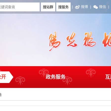
|
微博
|
微信
|
公开
政务服务
互
告