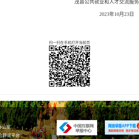
茂县公共就业和人才交流服务
202
3
年
10
月
23
日
扫一扫在手机打开当前页
办公室
合辟谣平台