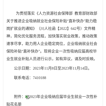
为贯彻落实《人力资源社会保障部 教育部财政部
关于推进企业吸纳就业社会保险补贴“直补快办”助力稳
岗扩就业的通知》（川人社函【2022】642号）文件精
神，简化优化服务流程
，
加快落实就业政策，推动政策
速享尽享，助力用人企业稳定岗位，企业吸纳就业社会
保险补贴“直补快办”。
现将
企业一次性吸纳应届高校毕
业生就业补贴人员
进行公示，如有异议，请及时反
映
。
公示日期：202
3
年
11
月
8
日至202
3
年
11
月
14
日。
联系电话：74
10188
附件：
2023年企业吸纳应届毕业生就业一次性补
贴花名册