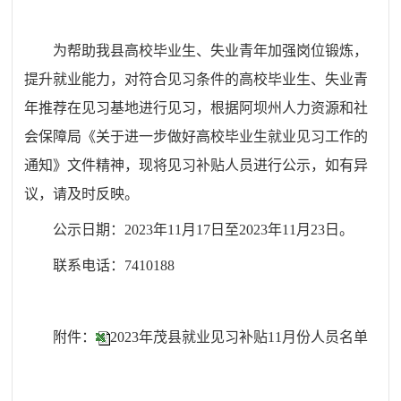
为帮助我县高校毕业生、失业青年加强岗位锻炼，
提升就业能力，对符合见习条件的高校毕业生、失业青
年推荐在见习基地进行见习，根据阿坝州人力资源和社
会保障局《关于进一步做好高校毕业生就业见习工作的
通知》文件精神，现将见习补贴
人员
进行公示，如有异
议，请及时反
映
。
公示日期：202
3
年
11
月
17
日至202
3
年
11
月
23
日。
联系电话：74
10188
附件：
2023年茂县就业见习补贴11月份人员名单