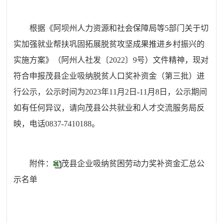
根据
《阿坝州人力资源和社会保障局等
5部门关于切
实加强就业帮扶巩固拓展脱贫攻坚成果推进乡村振兴的
实施方案》（阿州人社发
〔
2022
〕
9号）
文件精神
，现对
符合申报茂县企业吸纳脱贫人口奖补资金（第三批）进
行公示
，
公示时间为
202
3
年
11
月
2
日
-
11
月
8
日，公示期间
如有任何异议，请向茂县公共就业和人才交流服务局反
映，电话
0837-74
10188
。
附
件：
茂县企业吸纳贫困劳动力奖补资金汇总公
示名单