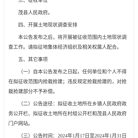
三、征收单位
茂县
人民政府。
四、开展土地现状调查安排
本公告发布
之
后
，将开展被征收范围内土地现状调
查工作
。请
拟征地集体经济组织及相关权属人配合。
五、其它事项
（一）自本公告发布之日起，任何单位和个人不得
在拟征收范围内抢栽抢建；违反规定抢栽抢建的，对抢
栽抢建部分不予补偿。
（二）公告途径：拟征收土地所在乡镇人民政府政
务公开栏、拟征收土地所在村组公开栏和茂县人民政府
门户网站。
（三）公告时间：20
24
年
1
月
1
7
日至202
4
年
1
月
3
1
日