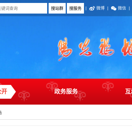
|
微博
|
微信
|
公开
政务服务
互
告