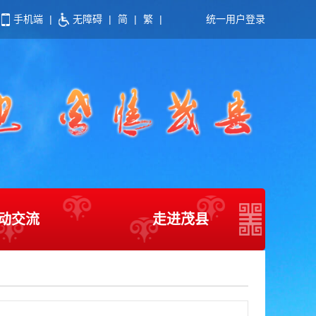
手机端
|
无障碍
|
简
|
繁
|
统一用户登录
动交流
走进茂县