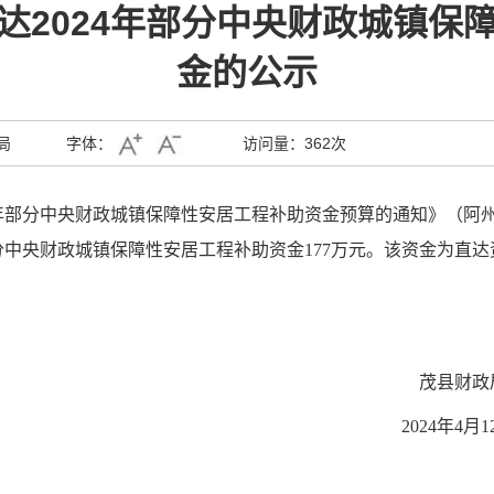
达2024年部分中央财政城镇保
金的公示
局
字体：
访问量：
362次
年部分中央财政城镇保障性安居工程补助资金
预算
的通知》（阿州
分中央财政
城镇保障性安居工程
补助
资金
177
万元
。该资金为直达
茂县财政
202
4
年
4
月
1