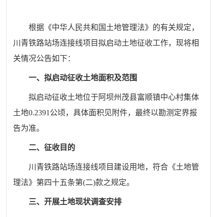
根据《中华人民共和国土地管理法》的有关规定，
川青铁路站场连接线项目
拟启动
土地
征收
工作
，现将相
关情况公告如下：
一、拟启动征收土地面积及范围
拟启动征收土地位于
阿坝州茂县富顺镇中心村
集体
土地
0.2391
公顷
，
具体
面积见
附件，最终以勘测定界报
告为准
。
二、征收目的
川青铁路站场连接线项目
建设用地，符合《土地管
理法》第四十五条第
(
二
)
款之规定。
三、开展土地现状调查安排