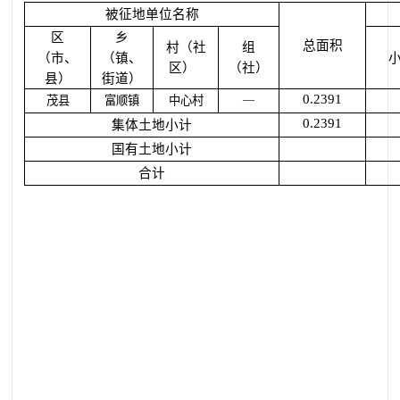
被征地单位名称
区
乡
总面积
村（社
组
（市、
（镇、
区）
（社）
县）
街道）
0.2391
—
茂县
富顺镇
中心村
0.2391
集体土地小计
国有土地小计
合计