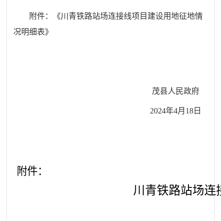
附件：《
川青铁路站场连接线项目
建设用地征地情
况明细表》
茂
县人民政府
202
4
年
4
月
18
日
附件
：
川青铁路站场连