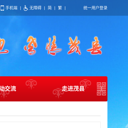
手机端
|
无障碍
|
简
|
繁
|
统一用户登录
动交流
走进茂县