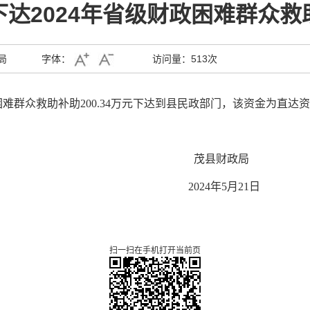
达2024年省级财政困难群众
局
字体：
访问量：
513次
困难群众救助补助
200.34
万元
下达到县民政部门，
该资金为直达资
茂县财政局
202
4
年
5
月
21
日
扫一扫在手机打开当前页