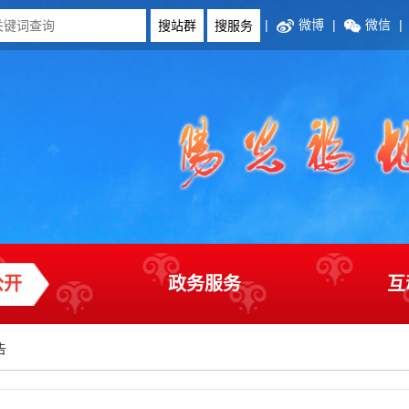
|
微博
|
微信
|
公开
政务服务
互
告