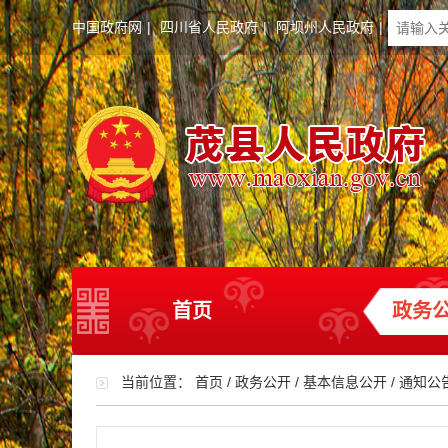
中国政府网
|
四川省人民政府
|
阿坝州人民政府
|
首页
政务
当前位置：
首页
/
政务公开
/
基本信息公开
/
通知公