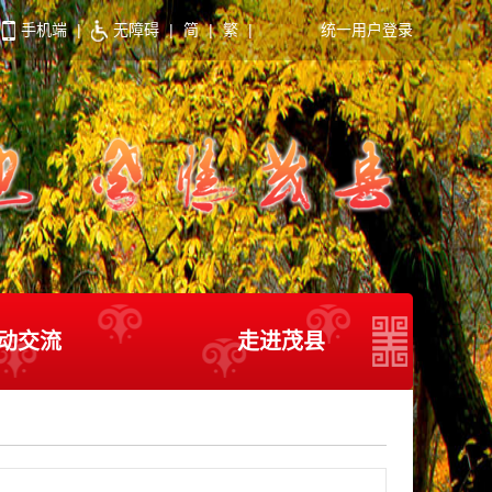
手机端
|
无障碍
|
简
|
繁
|
统一用户登录
动交流
走进茂县