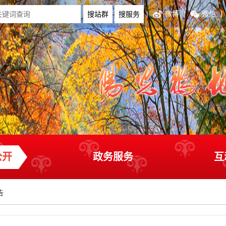
|
微博
|
微信
|
公开
政务服务
互
告