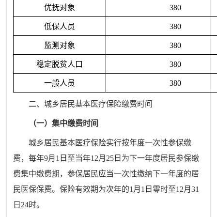
优抚对象
380
低保人员
380
监测对象
380
稳定脱贫人口
380
一般人员
380
二、城乡居民基本医疗保险缴费时间
（一）集中缴费时间
城乡居民基本医疗保险实行按年度一次性参保缴
费，每年
9
月
1
日至当年
12
月
25
日为下一年度居民参保缴
费集中缴费期，参保居民应当一次性缴纳下一年度的居
民医保保费。保险有效期为次年的
1
月
1
日零时至
12
月
31
日
24
时。