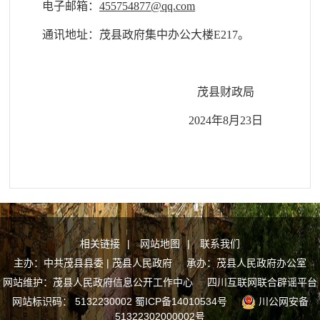
电子邮箱：
455754877@qq.com
通讯地址：茂县政府集中办公大楼E217。
茂县财政局
202
4
年
8
月
23
日
相关链接
|
网站地图
|
联系我们
主办：中共茂县县委 | 茂县人民政府 承办：茂县人民政府办公室
网站维护：茂县人民政府信息公开工作中心
四川互联网联合辟谣平台
网站标识码： 5132230002
蜀ICP备14010534号
川公网安备
51322302000002号